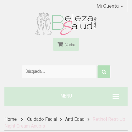
Mi Cuenta
(Vacío)
MENU
Home
Cuidado Facial
Anti Edad
Retinol Rest-Up
Night Cream Anubis