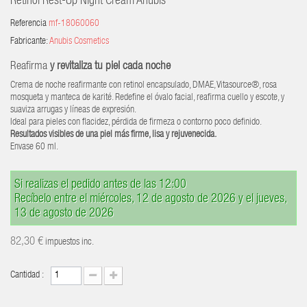
Retinol Rest-Up Night Cream Anubis
Referencia
mf-18060060
Fabricante:
Anubis Cosmetics
Reafirma
y revitaliza tu piel cada noche
Crema de noche reafirmante con retinol encapsulado, DMAE, Vitasource®, rosa
mosqueta y manteca de karité. Redefine el óvalo facial, reafirma cuello y escote, y
suaviza arrugas y líneas de expresión.
Ideal para pieles con flacidez, pérdida de firmeza o contorno poco definido.
Resultados visibles de una piel más firme, lisa y rejuvenecida.
Envase 60 ml.
Si realizas el pedido antes de las 12:00
Recíbelo entre el miércoles, 12 de agosto de 2026 y el jueves,
13 de agosto de 2026
82,30 €
impuestos inc.
Cantidad :