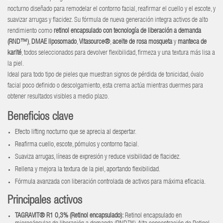
nocturno diseñado para remodelar el contorno facial, reafirmar el cuello y el escote, y
suavizar arrugas y flacidez. Su fórmula de nueva generación integra activos de alto
rendimiento como
retinol encapsulado con tecnología de liberación a demanda
(RND™)
,
DMAE liposomado
,
Vitasource®
,
aceite de rosa mosqueta
y
manteca de
karité
, todos seleccionados para devolver flexibilidad, firmeza y una textura más lisa a
la piel.
Ideal para todo tipo de pieles que muestran signos de pérdida de tonicidad, óvalo
facial poco definido o descolgamiento, esta crema actúa mientras duermes para
obtener resultados visibles a medio plazo.
Beneficios clave
Efecto lifting nocturno que se aprecia al despertar.
Reafirma cuello, escote, pómulos y contorno facial.
Suaviza arrugas, líneas de expresión y reduce visibilidad de flacidez.
Rellena y mejora la textura de la piel, aportando flexibilidad.
Fórmula avanzada con liberación controlada de activos para máxima eficacia.
Principales activos
TAGRAVIT® R1 0,3% (Retinol encapsulado)
:
Retinol encapsulado en