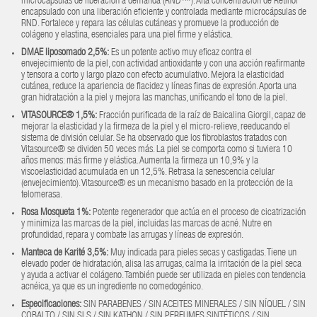
microcápsulas de liberación a demanda (RND™). Alta concentración de Retinol
encapsulado con una liberación eficiente y controlada mediante microcápsulas de
RND. Fortalece y repara las células cutáneas y promueve la producción de
colágeno y elastina, esenciales para una piel firme y elástica.
DMAE liposomado 2,5%
:
Es un potente activo muy eficaz contra el
envejecimiento de la piel, con actividad antioxidante y con una acción reafirmante
y tensora a corto y largo plazo con efecto acumulativo. Mejora la elasticidad
cutánea, reduce la apariencia de flacidez y líneas finas de expresión. Aporta una
gran hidratación a la piel y mejora las manchas, unificando el tono de la piel.
VITASOURCE® 1,5%
:
Fracción purificada de la raíz de Baicalina Giorgil, capaz de
mejorar la elasticidad y la firmeza de la piel y el micro-relieve, reeducando el
sistema de división celular. Se ha observado que los fibroblastos tratados con
Vitasource® se dividen 50 veces más. La piel se comporta como si tuviera 10
años menos: más firme y elástica. Aumenta la firmeza un 10,9% y la
viscoelasticidad acumulada en un 12,5%. Retrasa la senescencia celular
(envejecimiento). Vitasource® es un mecanismo basado en la protección de la
telomerasa.
Rosa Mosqueta 1%
:
Potente regenerador que actúa en el proceso de cicatrización
y minimiza las marcas de la piel, incluidas las marcas de acné. Nutre en
profundidad, repara y combate las arrugas y líneas de expresión.
Manteca de Karité 3,5%
:
Muy indicada para pieles secas y castigadas. Tiene un
elevado poder de hidratación, alisa las arrugas, calma la irritación de la piel seca
y ayuda a activar el colágeno. También puede ser utilizada en pieles con tendencia
acnéica, ya que es un ingrediente no comedogénico.
Especificaciones
:
SIN PARABENES / SIN ACEITES MINERALES / SIN NÍQUEL / SIN
COBALTO / SIN SLS / SIN KATHON / SIN PERFUMES SINTÉTICOS / SIN