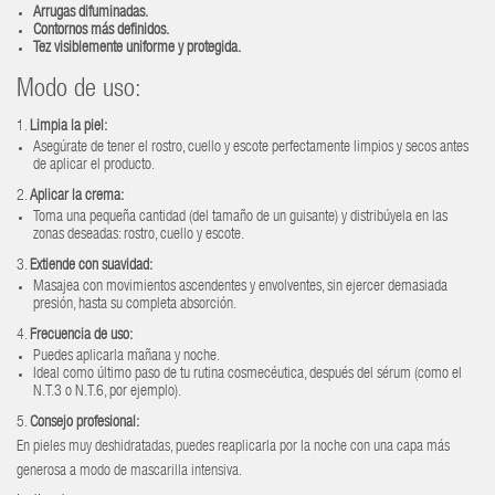
Arrugas difuminadas.
Contornos más definidos.
Tez visiblemente uniforme y protegida.
Modo de uso:
1.
Limpia la piel:
Asegúrate de tener el rostro, cuello y escote perfectamente limpios y secos antes
de aplicar el producto.
2.
Aplicar la crema:
Toma una pequeña cantidad (del tamaño de un guisante) y distribúyela en las
zonas deseadas: rostro, cuello y escote.
3.
Extiende con suavidad:
Masajea con movimientos ascendentes y envolventes, sin ejercer demasiada
presión, hasta su completa absorción.
4.
Frecuencia de uso:
Puedes aplicarla mañana y noche.
Ideal como último paso de tu rutina cosmecéutica, después del sérum (como el
N.T.3 o N.T.6, por ejemplo).
5.
Consejo profesional:
En pieles muy deshidratadas, puedes reaplicarla por la noche con una capa más
generosa a modo de mascarilla intensiva.