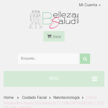
Mi Cuenta
(Vacío)
MENU
Home
Cuidado Facial
Nanotecnología
Crema
Reparadora Super Hidratante N.T.2 HIALURON MICRO LIPID
FILLER Lamdors