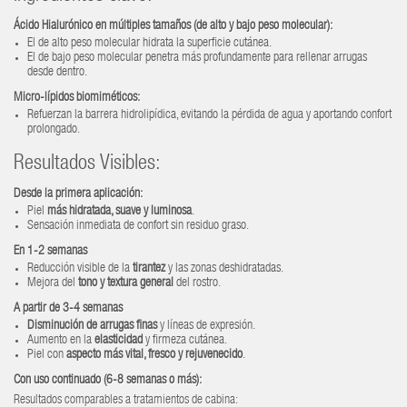
Ácido Hialurónico en múltiples tamaños (de alto y bajo peso molecular):
El de alto peso molecular hidrata la superficie cutánea.
El de bajo peso molecular penetra más profundamente para rellenar arrugas
desde dentro.
Micro-lípidos biomiméticos:
Refuerzan la barrera hidrolipídica, evitando la pérdida de agua y aportando confort
prolongado.
Resultados Visibles:
Desde la primera aplicación:
Piel
más hidratada, suave y luminosa
.
Sensación inmediata de confort sin residuo graso.
En 1-2 semanas
Reducción visible de la
tirantez
y las zonas deshidratadas.
Mejora del
tono y textura general
del rostro.
A partir de 3-4 semanas
Disminución de arrugas finas
y líneas de expresión.
Aumento en la
elasticidad
y firmeza cutánea.
Piel con
aspecto más vital, fresco y rejuvenecido
.
Con uso continuado (6-8 semanas o más):
Resultados comparables a tratamientos de cabina: