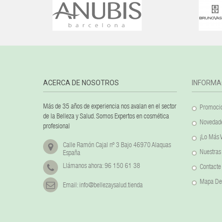
ACERCA DE NOSOTROS
INFORMA
Más de 35 años de experiencia nos avalan en el sector
Promocio
de la Belleza y Salud. Somos Expertos en cosmética
Novedad
profesional
¡Lo Más 
Calle Ramón Cajal nº 3 Bajo 46970 Alaquas
Nuestras
España
Llámanos ahora:
96 150 61 38
Contacte
Mapa Del
Email:
info@bellezaysalud.tienda