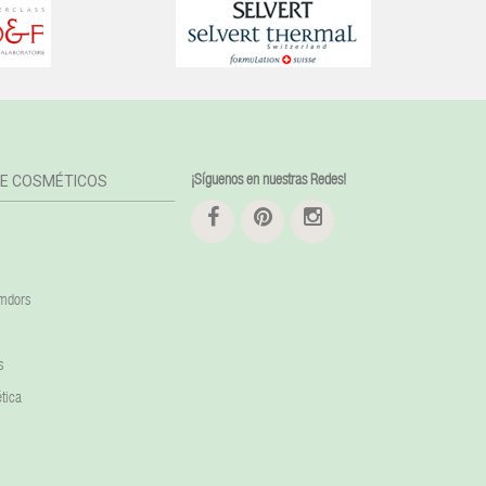
DE COSMÉTICOS
¡Síguenos en nuestras Redes!
amdors
s
tica