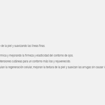
e de la piel y suavizando las líneas finas.
érmica y mejorando la firmeza y elasticidad del contorno de ojos.
rotensiones cutáneas para un contorno más liso y rejuvenecido.
ulan la regeneración celular, mejoran la textura de la piel y suavizan las arrugas sin causar i