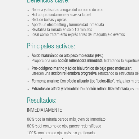
Beneficios clave:
Rellena y alisa las arrugas del contorno de ojos.
Hidrata profundamente y suaviza la piel.
Reduce bolsas y ojeras.
Aporta un efecto lifting y luminosidad inmediata.
Revitaliza la mirada en solo 10 minutos.
Ideal como tratamiento exprés antes del maquillaje o eventos.
Principales activos:
Ácido hialurónico de alto peso molecular (HPC):
Proporciona una
acción rellenadora inmediata
, hidratando la superfici
Pro-colágeno marino y ácido hialurónico de bajo peso molecular:
Ofrecen una
acción rellenadora progresiva
, reforzando la estructura d
Fermento marino:
Con
efecto alisante tipo “botox-like”
, relaja las mic
Extractos de alfalfa y bakuchiol:
De
acción retinol-like reforzada
, estim
Resultados:
INMEDIATAMENTE
86%*
: de la mirada parece más joven de inmediato
86%*
: del contorno de ojos parece redensificado
100%: contorno de ojos más liso y rellenado.