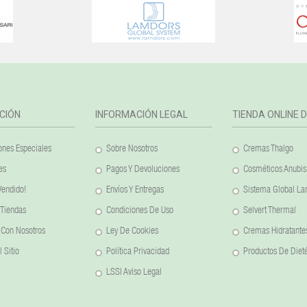
CIÓN
INFORMACIÓN LEGAL
TIENDA ONLINE 
nes Especiales
Sobre Nosotros
Cremas Thalgo
es
Pagos Y Devoluciones
Cosméticos Anubis
Vendido!
Envíos Y Entregas
Sistema Global L
 Tiendas
Condiciones De Uso
Selvert Thermal
 Con Nosotros
Ley De Cookies
Cremas Hidratante
 Sitio
Política Privacidad
Productos De Dieté
LSSI Aviso Legal