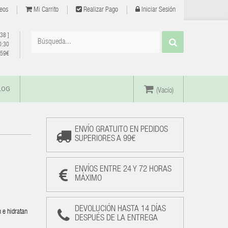
eos
Mi Carrito
Realizar Pago
Iniciar Sesión
 38
]
0:30
e 59€
LOG
(Vacío)
ENVÍO GRATUITO EN PEDIDOS
SUPERIORES A 99€
ENVÍOS ENTRE 24 Y 72 HORAS
MÁXIMO
DEVOLUCIÓN HASTA 14 DÍAS
 e hidratan
DESPUÉS DE LA ENTREGA