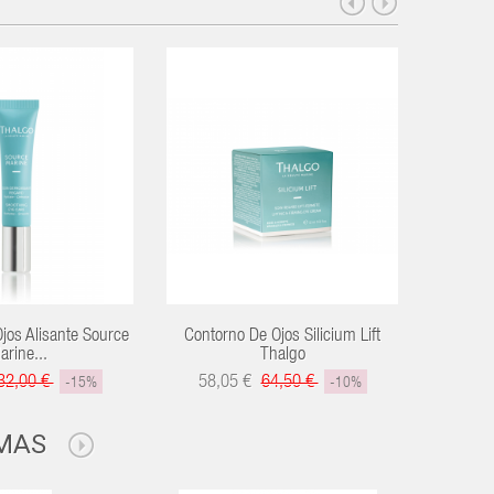
jos Alisante Source
Contorno De Ojos Silicium Lift
Contor
arine...
Thalgo
32,00 €
58,05 €
64,50 €
38,
-15%
-10%
MAS