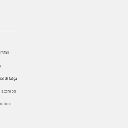
dratan
s
nos de fatiga
r la zona del
un efecto