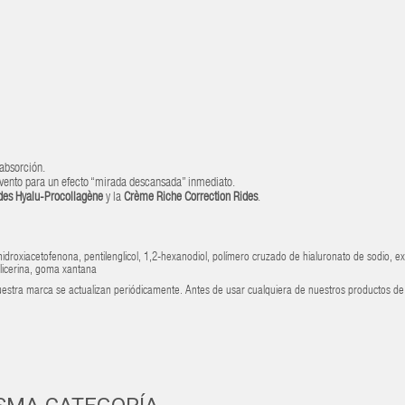
absorción.
vento para un efecto “mirada descansada” inmediato.
des Hyalu-Procollagène
y la
Crème Riche Correction Rides
.
idroxiacetofenona, pentilenglicol, 1,2-hexanodiol, polímero cruzado de hialuronato de sodio, ex
lglicerina, goma xantana
 nuestra marca se actualizan periódicamente. Antes de usar cualquiera de nuestros productos de