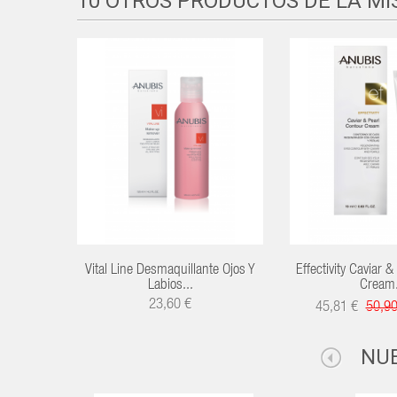
10 OTROS PRODUCTOS DE LA M
Vital Line Desmaquillante Ojos Y
Effectivity Caviar 
Labios...
Cream.
23,60 €
45,81 €
50,9
NU