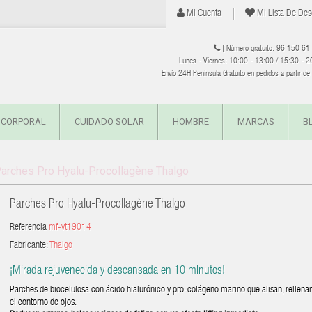
Mi Cuenta
Mi Lista De Des
[ Número gratuito: 96 150 61
Lunes - Viernes: 10:00 - 13:00 / 15:30 - 2
Envío 24H Península Gratuito en pedidos a partir d
 CORPORAL
CUIDADO SOLAR
HOMBRE
MARCAS
B
arches Pro Hyalu-Procollagène Thalgo
Parches Pro Hyalu-Procollagène Thalgo
Referencia
mf-vt19014
Fabricante:
Thalgo
¡
Mirada rejuvenecida y descansada en 10 minutos!
Parches de biocelulosa con ácido hialurónico y pro-colágeno marino que alisan, rellenan
el contorno de ojos.