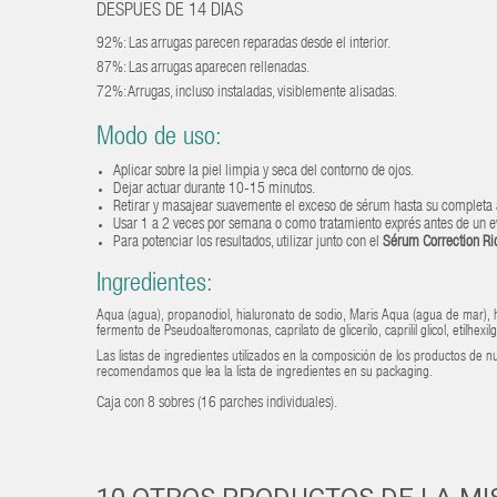
DESPUÉS DE 14 DÍAS
92%: Las arrugas parecen reparadas desde el interior.
87%: Las arrugas aparecen rellenadas.
72%: Arrugas, incluso instaladas, visiblemente alisadas.
Modo de uso:
Aplicar sobre la piel limpia y seca del contorno de ojos.
Dejar actuar durante 10-15 minutos.
Retirar y masajear suavemente el exceso de sérum hasta su completa 
Usar 1 a 2 veces por semana o como tratamiento exprés antes de un e
Para potenciar los resultados, utilizar junto con el
Sérum Correction Ri
Ingredientes:
Aqua (agua), propanodiol, hialuronato de sodio, Maris Aqua (agua de mar), h
fermento de Pseudoalteromonas, caprilato de glicerilo, caprilil glicol, etilhexi
Las listas de ingredientes utilizados en la composición de los productos de
recomendamos que lea la lista de ingredientes en su packaging.
Caja con 8 sobres (16 parches individuales).