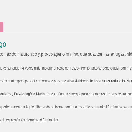
lgo
 con ácido hialurónico y pro-colágeno marino, que suavizan las arrugas, hi
e es su tejido ( 4 veces más fino que el resto del rostro). Por lo tanto se debe cuidar con má
rofesional exprés para el contorno de ojos que
alisa visiblemente las arrugas, reduce los sig
eculares
y
Pro-Collagène Marine
, que actúan en sinergia para rellenar, reafirmar y revitaliza
n perfectamente a la piel, liberando de forma continua los activos durante 10 minutos para 
as de expresión visiblemente difuminadas.