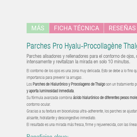
MÁS
FICHA TÉCNICA
RESEÑAS
Parches Pro Hyalu-Procollagène Tha
Parches alisadores y rellenadores para el contorno de ojos,
intensamente y revitalizan la mirada en solo 10 minutos.
El contorno de los ojos es una zona muy delicada. Esto se debe a lo fino qu
importancia para prevenir la arrugas .
Los
Parches de Hialurónico y Procolageno de Thalgo
son un tratamiento p
y aporta luminosidad inmediata
.
Su fórmula avanzada combina
ácido hialurónico de diferentes pesos mol
contorno ocular.
Gracias a su textura en biocelulosa ultra-adherente, los parches se ajusta
alisante, hidratante y descongestivo inmediato.
El resultado es una mirada más fresca, firme y rejuvenecida, con las líne