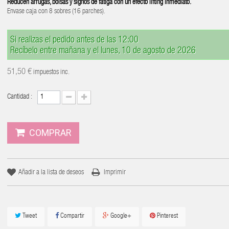
Reducen arrugas, bolsas y signos de fatiga con un efecto lifting inmediato.
Envase caja con 8 sobres (16 parches).
Si realizas el pedido antes de las 12:00
Recíbelo entre mañana y el lunes, 10 de agosto de 2026
51,50 €
impuestos inc.
Cantidad :
COMPRAR
Añadir a la lista de deseos
Imprimir
Tweet
Compartir
Google+
Pinterest