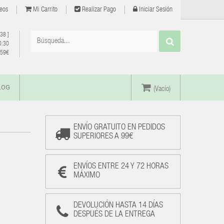
eos
Mi Carrito
Realizar Pago
Iniciar Sesión
 38
]
0:30
e 59€
LOG
(Vacío)
ENVÍO GRATUITO EN PEDIDOS
SUPERIORES A 99€
ENVÍOS ENTRE 24 Y 72 HORAS
MÁXIMO
DEVOLUCIÓN HASTA 14 DÍAS
DESPUÉS DE LA ENTREGA