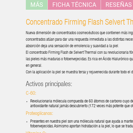
MÁS
FICHA TÉCNICA
RESEÑAS
Concentrado Firming Flash Selvert T
Nueva dimensión de concentrados cosmecéuticos que contienen más ingre
concentrados atúan para dar una respuesta inmediata a las distintas necesi
absorción deja una sensación de emolencia y suavidad a la piel
.
El concentrado Firming Flash de Selvert Thermal con su revolucionaria f
las pieles más maduras o fotoenvejecidas. Es rica en Ácido Hialurónico que
en general.
Con la aplicación la piel se muestra tersa y rejuvenecida durante todo el d
Activos principales:
C-60:
Revolucionaria mólecula compuesta de 60 átomos de carbono cuyo de
antioxidante natural jamás descubrierto (172 veces más potente que otr
Proteoglícanos:
Presentes en nuestra piel son una mólecula natural que ayuda a mantene
fotoenvejecidas. Asimismo aportan hidratación a la piel, lo que se tra