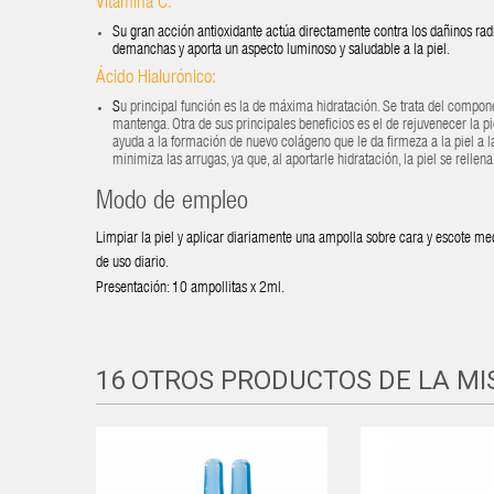
Vitamina C:
Su gran acción antioxidante actúa directamente contra los dañinos radi
demanchas y aporta un aspecto luminoso y saludable a la piel.
Ácido Hialurónico:
S
u principal función es la de máxima hidratación. Se trata del compon
mantenga.
Otra de sus principales beneficios es el de rejuvenecer la p
ayuda a la formación de nuevo colágeno que le da firmeza a la piel a la
minimiza las arrugas, ya que, al aportarle hidratación, la piel se rell
Modo de empleo
Limpiar la piel y aplicar diariamente una ampolla sobre cara y escote med
de uso diario.
Presentación: 10 ampollitas x 2ml.
16 OTROS PRODUCTOS DE LA M