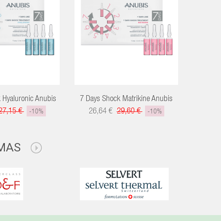
 Hyaluronic Anubis
7 Days Shock Matrikine Anubis
7 Da
Re
27,15 €
26,64 €
29,60 €
-10%
-10%
32,
MAS