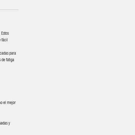
.
Estos
 fácil
icadas para
 de fatiga
o el mejor
sadas y