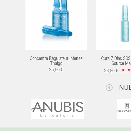
Concentrè Règulateur Intense
Cura 7 Días SOS 
Thalgo
Source Mar
35,50 €
28,80 €
36,0
NU