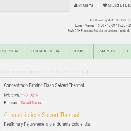
Mi Cuenta
Mi Lista De Des
[ Número gratuito: 96 150 61
Lunes - Viernes: 10:00 - 13:00 / 15:30 - 2
Envío 24H Península Gratuito en pedidos a partir d
 CORPORAL
CUIDADO SOLAR
HOMBRE
MARCAS
B
Concentrado Firming Flash Selvert Thermal
Concentrado Firming Flash Selvert Thermal
Referencia
mf-319216
Fabricante:
Selvert Thermal
Cosmecéuticos Selvert Thermal
Reafirma y Rejuvenece la piel durante todo el día