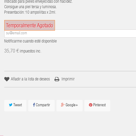
Indicado para pieles envejecidas con flacidez.
Consigue una piel tersa y luminosa.
Presentación: 10 ampollitas x 2ml.
Temporalmente Agotado
Notificarme cuando esté disponible
35,70 €
impuestos inc.
Añadir a la lista de deseos
Imprimir
Tweet
Compartir
Google+
Pinterest