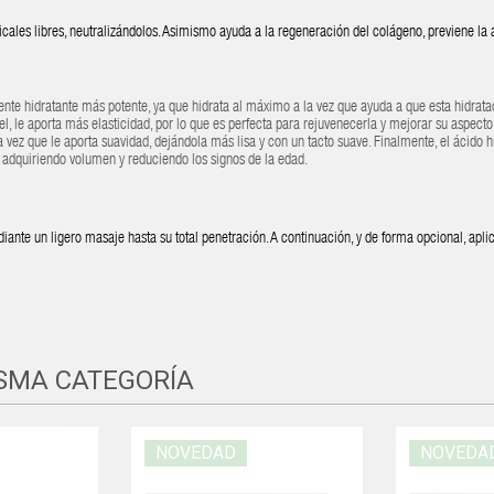
cales libres, neutralizándolos. Asimismo ayuda a la regeneración del colágeno, previene la 
ente hidratante más potente, ya que hidrata al máximo a la vez que ayuda a que esta hidrata
iel, le aporta más elasticidad, por lo que es perfecta para rejuvenecerla y mejorar su aspect
 vez que le aporta suavidad, dejándola más lisa y con un tacto suave. Finalmente, el ácido h
ena adquiriendo volumen y reduciendo los signos de la edad.
iante un ligero masaje hasta su total penetración. A continuación, y de forma opcional, apli
ISMA CATEGORÍA
NOVEDAD
NOVEDA