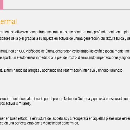
hermal
dientes activos en concentraciones más altas que penetran más profundamente en la piel
dades de la piel gracias a su riqueza en activos de última generación. Su textura fluida y de
órmula rica en C60 y péptidos de última generación estas ampollas están especialmente ind
 aporta un efecto tensor inmediato a la piel del rostro, disimulando imperfecciones y signos
ia. D
ifuminando las arrugas y aportando una reafirmación intensiva y un tono luminoso.
scubrimiento fue galardonado por el premio Nobel de Quimica y que está considerada com
os activos similares).
r, en buen estado, la estructura de las células y a recuperala en aquellas pieles más estre
duce en una perfecta emolencia y elasticidad epidérmica.