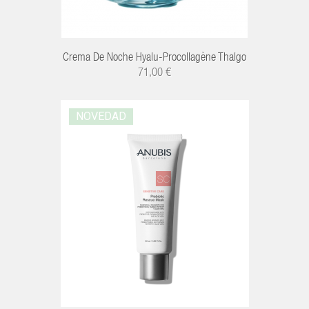
Crema De Noche Hyalu-Procollagène Thalgo
71,00 €
NOVEDAD
R