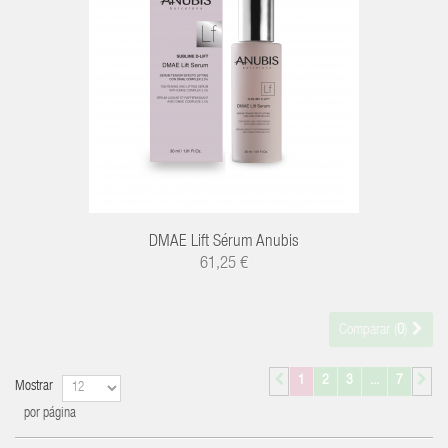
R
DMAE Lift Sérum Anubis
61,25 €
Comparar (
0
)
1
2
3
...
7
Mostrar
por página