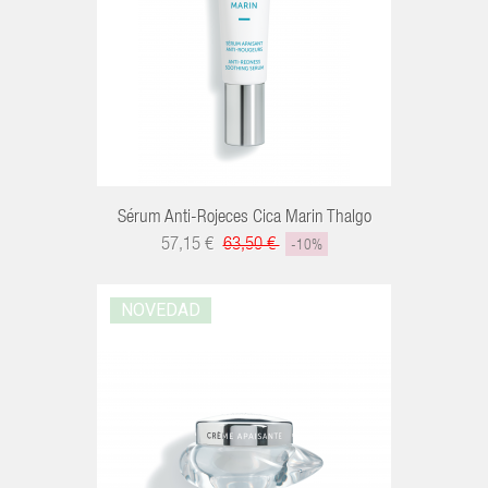
Sérum Anti-Rojeces Cica Marin Thalgo
57,15 €
63,50 €
-10%
NOVEDAD
R