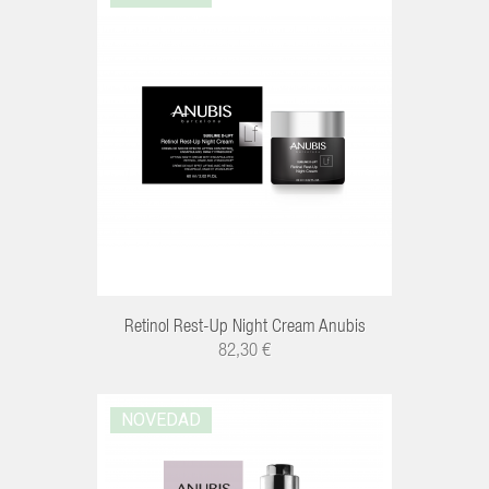
R
Retinol Rest-Up Night Cream Anubis
82,30 €
NOVEDAD