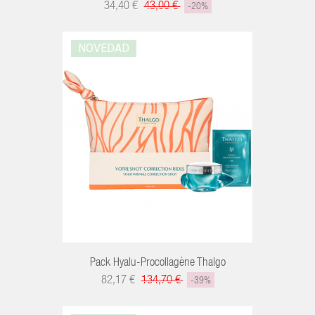
34,40 €
43,00 €
-20%
NOVEDAD
R
Pack Hyalu-Procollagène Thalgo
82,17 €
134,70 €
-39%