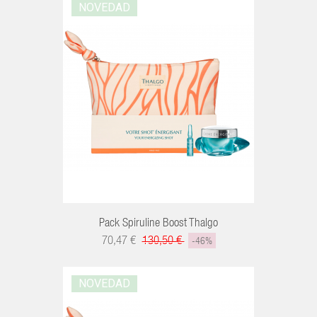
NOVEDAD
R
Pack Spiruline Boost Thalgo
70,47 €
130,50 €
-46%
NOVEDAD