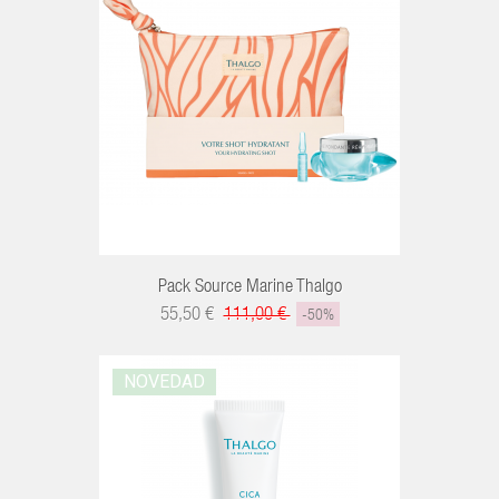
R
Pack Source Marine Thalgo
55,50 €
111,00 €
-50%
NOVEDAD
R