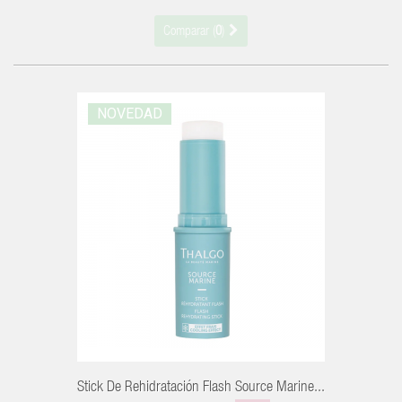
Comparar (
0
)
NOVEDAD
R
Stick De Rehidratación Flash Source Marine...