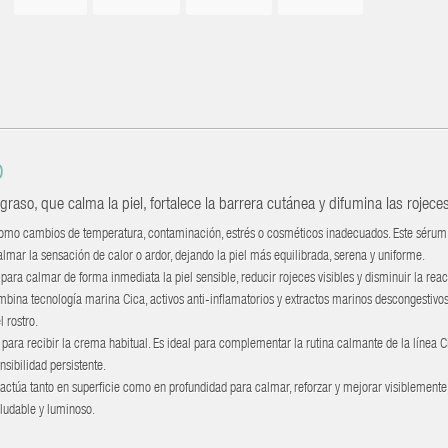
o
aso, que calma la piel, fortalece la barrera cutánea y difumina las rojec
 como cambios de temperatura, contaminación, estrés o cosméticos inadecuados. Este sérum 
calmar la sensación de calor o ardor, dejando la piel más equilibrada, serena y uniforme.
ra calmar de forma inmediata la piel sensible, reducir rojeces visibles y disminuir la reac
mbina tecnología marina Cica, activos anti-inflamatorios y extractos marinos descongestivo
 rostro.
el para recibir la crema habitual. Es ideal para complementar la rutina calmante de la línea C
sibilidad persistente.
, actúa tanto en superficie como en profundidad para calmar, reforzar y mejorar visiblemente 
aludable y luminoso.