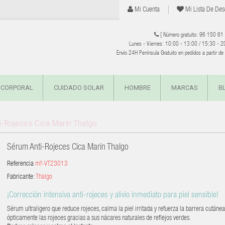
Mi Cuenta
Mi Lista De Des
[ Número gratuito: 96 150 61
Lunes - Viernes: 10:00 - 13:00 / 15:30 - 2
Envío 24H Península Gratuito en pedidos a partir d
 CORPORAL
CUIDADO SOLAR
HOMBRE
MARCAS
B
i-Rojeces Cica Marin Thalgo
Sérum Anti-Rojeces Cica Marin Thalgo
Referencia
mf-VT23013
Fabricante:
Thalgo
¡Corrección intensiva anti-rojeces y alivio inmediato para piel sensible!
Sérum ultraligero que reduce rojeces, calma la piel irritada y refuerza la barrera cutánea
ópticamente las rojeces gracias a sus nácares naturales de reflejos verdes.