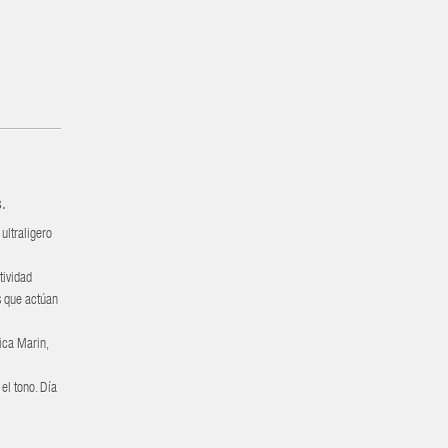
es.
ultraligero
tividad
s que actúan
ica Marin,
el tono. Día