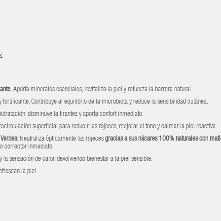
s.
zante.
Aporta minerales esenciales, revitaliza la piel y refuerza la barrera natural.
fortificante. Contribuye al equilibrio de la microbiota y reduce la sensibilidad cutánea.
dratación, disminuye la tirantez y aporta confort inmediato.
circulación superficial para reducir las rojeces, mejorar el tono y calmar la piel reactiva.
 Verdes:
Neutraliza ópticamente las rojeces
gracias a sus nácares 100% naturales con mati
to corrector inmediato.
 la sensación de calor, devolviendo bienestar a la piel sensible.
frescan la piel.