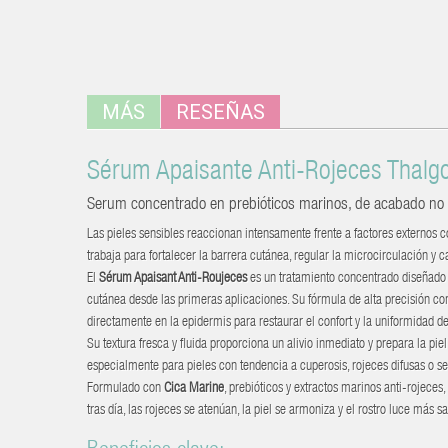
MÁS
RESEÑAS
Sérum Apaisante Anti-Rojeces Thalg
Serum concentrado en prebióticos marinos, de acabado no gr
Las pieles sensibles reaccionan intensamente frente a factores externos
trabaja para fortalecer la barrera cutánea, regular la microcirculación y 
El
Sérum Apaisant Anti-Roujeces
es un tratamiento concentrado diseñado pa
cutánea desde las primeras aplicaciones. Su fórmula de alta precisión co
directamente en la epidermis para restaurar el confort y la uniformidad del
Su textura fresca y fluida proporciona un alivio inmediato y prepara la pi
especialmente para pieles con tendencia a cuperosis, rojeces difusas o sen
Formulado con
Cica Marine
, prebióticos y extractos marinos anti-rojeces
tras día, las rojeces se atenúan, la piel se armoniza y el rostro luce más s