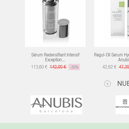
Sérum Redensifiant Intensif
Regul-Oil Serum Hyd
Exception...
Anubi
113,60 €
142,00 €
42,62 €
47,3
-20%
NU