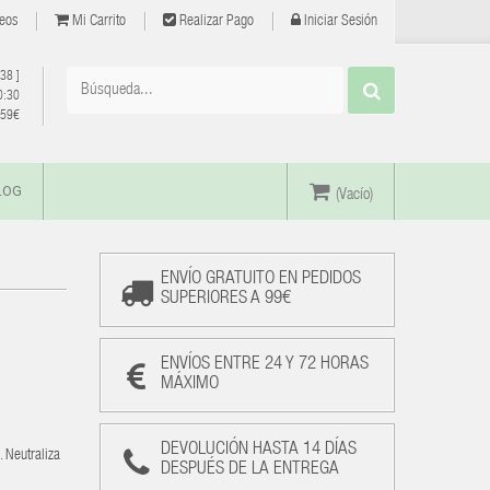
eos
Mi Carrito
Realizar Pago
Iniciar Sesión
 38
]
0:30
e 59€
LOG
(Vacío)
ENVÍO GRATUITO EN PEDIDOS
SUPERIORES A 99€
ENVÍOS ENTRE 24 Y 72 HORAS
MÁXIMO
DEVOLUCIÓN HASTA 14 DÍAS
. Neutraliza
DESPUÉS DE LA ENTREGA