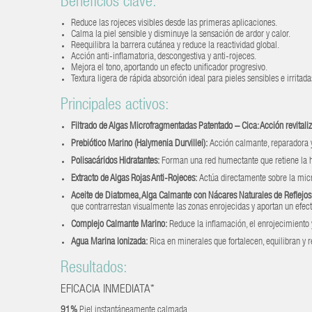
Beneficios clave:
Reduce las rojeces visibles desde las primeras aplicaciones.
Calma la piel sensible y disminuye la sensación de ardor y calor.
Reequilibra la barrera cutánea y reduce la reactividad global.
Acción anti-inflamatoria, descongestiva y anti-rojeces.
Mejora el tono, aportando un efecto unificador progresivo.
Textura ligera de rápida absorción ideal para pieles sensibles e irritada
Principales activos:
Filtrado de Algas Microfragmentadas Patentado – Cica: Acción revitali
Prebiótico Marino (Halymenia Durvillei):
Acción calmante, reparadora y 
Polisacáridos Hidratantes:
Forman una red humectante que retiene la hi
Extracto de Algas Rojas Anti-Rojeces:
Actúa directamente sobre la micro
Aceite de Diatomea, Alga Calmante con Nácares Naturales de Reflejos
que contrarrestan visualmente las zonas enrojecidas y aportan un efec
Complejo Calmante Marino:
Reduce la inflamación, el enrojecimiento y
Agua Marina Ionizada:
Rica en minerales que fortalecen, equilibran y re
Resultados:
EFICACIA INMEDIATA*
91%
Piel instantáneamente calmada