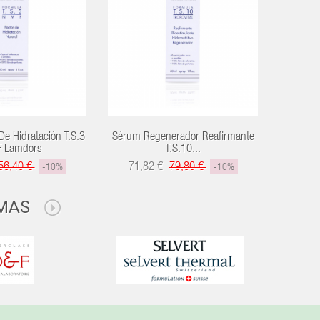
De Hidratación T.S.3
Sérum Regenerador Reafirmante
Sérum An
 Lamdors
T.S.10...
56,40 €
71,82 €
79,80 €
-10%
-10%
MAS