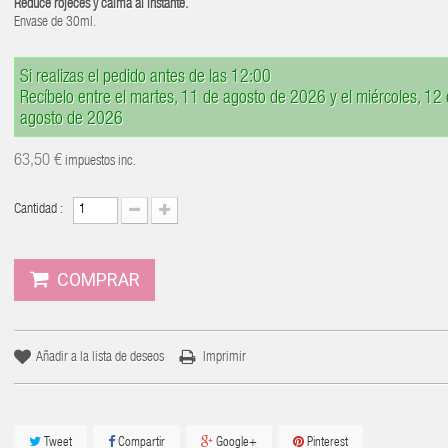
Reduce rojeces y calma al instante.
Envase de 30ml.
Si realizas el pedido antes de las 12:00
Recíbelo entre el martes, 11 de agosto de 2026 y el miércoles, 12
agosto de 2026
63,50 €
impuestos inc.
Cantidad :
COMPRAR
Añadir a la lista de deseos
Imprimir
Tweet
Compartir
Google+
Pinterest