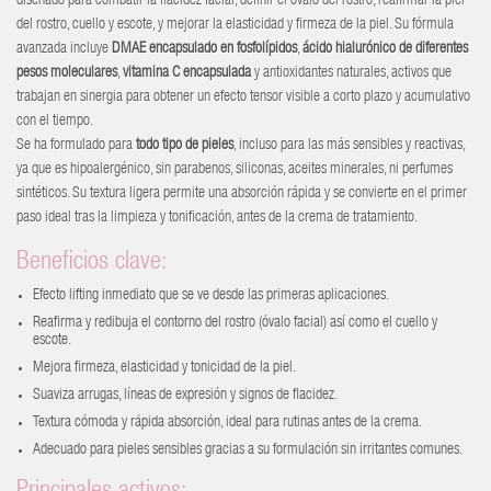
diseñado para combatir la flacidez facial, definir el óvalo del rostro, reafirmar la piel
del rostro, cuello y escote, y mejorar la elasticidad y firmeza de la piel. Su fórmula
avanzada incluye
DMAE encapsulado en fosfolípidos
,
ácido hialurónico de diferentes
pesos moleculares
,
vitamina C encapsulada
y antioxidantes naturales, activos que
trabajan en sinergia para obtener un efecto tensor visible a corto plazo y acumulativo
con el tiempo.
Se ha formulado para
todo tipo de pieles
, incluso para las más sensibles y reactivas,
ya que es hipoalergénico, sin parabenos, siliconas, aceites minerales, ni perfumes
sintéticos. Su textura ligera permite una absorción rápida y se convierte en el primer
paso ideal tras la limpieza y tonificación, antes de la crema de tratamiento.
Beneficios clave:
Efecto lifting inmediato que se ve desde las primeras aplicaciones.
Reafirma y redibuja el contorno del rostro (óvalo facial) así como el cuello y
escote.
Mejora firmeza, elasticidad y tonicidad de la piel.
Suaviza arrugas, líneas de expresión y signos de flacidez.
Textura cómoda y rápida absorción, ideal para rutinas antes de la crema.
Adecuado para pieles sensibles gracias a su formulación sin irritantes comunes.