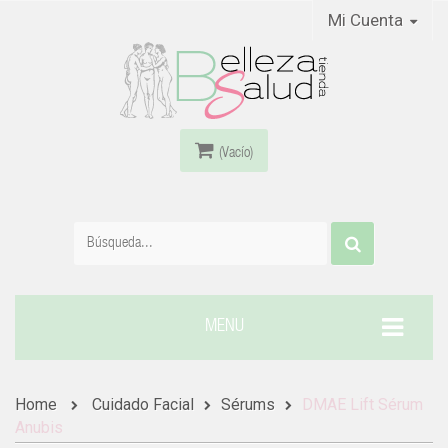
Mi Cuenta
(Vacío)
MENU
Home
Cuidado Facial
Sérums
DMAE Lift Sérum
Anubis