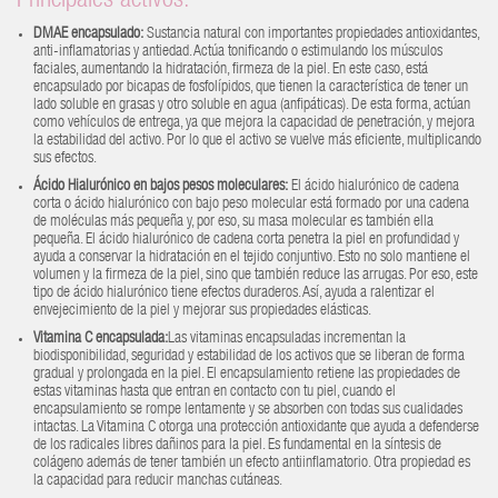
Principales activos:
DMAE encapsulado
:
Sustancia natural con importantes propiedades antioxidantes,
anti-inflamatorias y antiedad. Actúa tonificando o estimulando los músculos
faciales, aumentando la hidratación, firmeza de la piel. En este caso, está
encapsulado por bicapas de fosfolípidos, que tienen la característica de tener un
lado soluble en grasas y otro soluble en agua (anfipáticas). De esta forma, actúan
como vehículos de entrega, ya que mejora la capacidad de penetración, y mejora
la estabilidad del activo. Por lo que el activo se vuelve más eficiente, multiplicando
sus efectos.
Ácido Hialurónico en bajos pesos moleculares
:
El ácido hialurónico de cadena
corta o ácido hialurónico con bajo peso molecular está formado por una cadena
de moléculas más pequeña y, por eso, su masa molecular es también ella
pequeña. El ácido hialurónico de cadena corta penetra la piel en profundidad y
ayuda a conservar la hidratación en el tejido conjuntivo. Esto no solo mantiene el
volumen y la firmeza de la piel, sino que también reduce las arrugas. Por eso, este
tipo de ácido hialurónico tiene efectos duraderos. Así, ayuda a ralentizar el
envejecimiento de la piel y mejorar sus propiedades elásticas.
Vitamina C encapsulada
:
Las vitaminas encapsuladas incrementan la
biodisponibilidad, seguridad y estabilidad de los activos que se liberan de forma
gradual y prolongada en la piel. El encapsulamiento retiene las propiedades de
estas vitaminas hasta que entran en contacto con tu piel, cuando el
encapsulamiento se rompe lentamente y se absorben con todas sus cualidades
intactas. La Vitamina C otorga una protección antioxidante que ayuda a defenderse
de los radicales libres dañinos para la piel. Es fundamental en la síntesis de
colágeno además de tener también un efecto antiinflamatorio. Otra propiedad es
la capacidad para reducir manchas cutáneas.