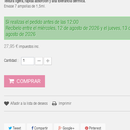
Textura ligera, rápida absorción y alta tolerancia dérmica.
Envase 7 ampollas de 1,5ml.
Si realizas el pedido antes de las 12:00
Recíbelo entre el miércoles, 12 de agosto de 2026 y el jueves, 13 
agosto de 2026
27,95 €
impuestos inc.
Cantidad :
COMPRAR
Añadir a la lista de deseos
Imprimir
Tweet
Compartir
Google+
Pinterest