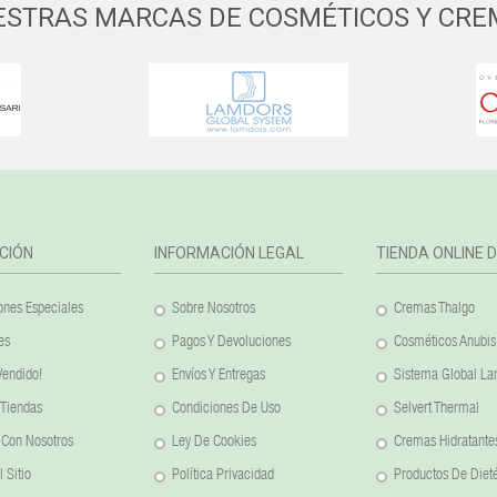
ESTRAS MARCAS DE COSMÉTICOS Y CRE
CIÓN
INFORMACIÓN LEGAL
TIENDA ONLINE 
nes Especiales
Sobre Nosotros
Cremas Thalgo
es
Pagos Y Devoluciones
Cosméticos Anubis
Vendido!
Envíos Y Entregas
Sistema Global L
 Tiendas
Condiciones De Uso
Selvert Thermal
 Con Nosotros
Ley De Cookies
Cremas Hidratante
 Sitio
Política Privacidad
Productos De Dieté