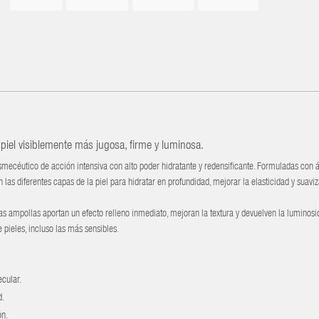
 piel visiblemente más jugosa, firme y luminosa.
mecéutico de acción intensiva con alto poder hidratante y redensificante. Formuladas con 
las diferentes capas de la piel para hidratar en profundidad, mejorar la elasticidad y suaviz
as ampollas aportan un efecto relleno inmediato, mejoran la textura y devuelven la luminosid
e pieles, incluso las más sensibles.
ecular.
d.
ón.