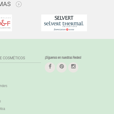
MAS
DE COSMÉTICOS
¡Síguenos en nuestras Redes!
amdors
s
tica