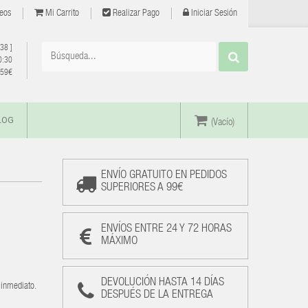
eos
Mi Carrito
Realizar Pago
Iniciar Sesión
 38
]
0:30
e 59€
LOG
(Vacío)
ENVÍO GRATUITO EN PEDIDOS
SUPERIORES A 99€
ENVÍOS ENTRE 24 Y 72 HORAS
MÁXIMO
DEVOLUCIÓN HASTA 14 DÍAS
 inmediato.
DESPUÉS DE LA ENTREGA