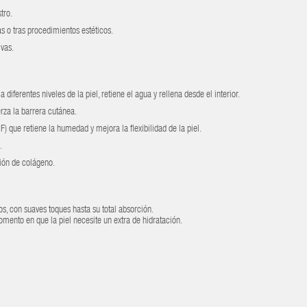
tro.
s o tras procedimientos estéticos.
ivas.
 a diferentes niveles de la piel, retiene el agua y rellena desde el interior.
rza la barrera cutánea.
) que retiene la humedad y mejora la flexibilidad de la piel.
.
ción de colágeno.
os, con suaves toques hasta su total absorción.
mento en que la piel necesite un extra de hidratación.