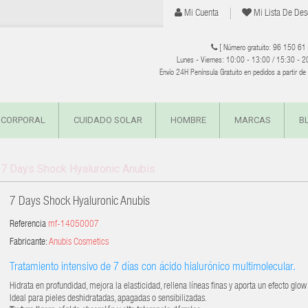
Mi Cuenta
Mi Lista De Des
[ Número gratuito: 96 150 61
Lunes - Viernes: 10:00 - 13:00 / 15:30 - 2
Envío 24H Península Gratuito en pedidos a partir d
 CORPORAL
CUIDADO SOLAR
HOMBRE
MARCAS
B
7 Days Shock Hyaluronic Anubis
7 Days Shock Hyaluronic Anubis
Referencia
mf-14050007
Fabricante:
Anubis Cosmetics
Tratamiento intensivo de 7 días con ácido hialurónico multimolecular.
Hidrata en profundidad, mejora la elasticidad, rellena líneas finas y aporta un efecto glow
Ideal para pieles deshidratadas, apagadas o sensibilizadas.