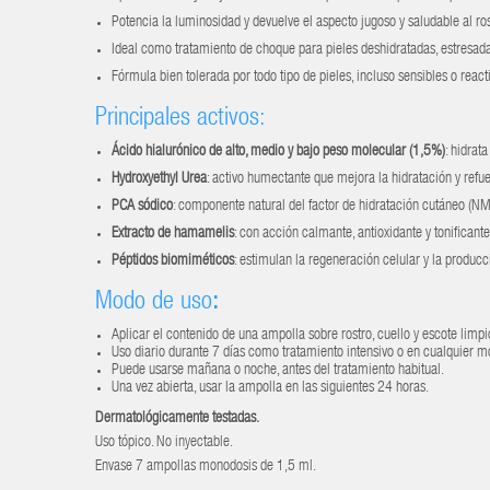
Potencia la luminosidad y devuelve el aspecto jugoso y saludable al ros
Ideal como tratamiento de choque para pieles deshidratadas, estresada
Fórmula bien tolerada por todo tipo de pieles, incluso sensibles o react
Principales activos:
Ácido hialurónico de alto, medio y bajo peso molecular (1,5%)
: hidrata
Hydroxyethyl Urea
: activo humectante que mejora la hidratación y refue
PCA sódico
: componente natural del factor de hidratación cutáneo (NMF
Extracto de hamamelis
: con acción calmante, antioxidante y tonificante
Péptidos biomiméticos
: estimulan la regeneración celular y la produc
Modo de uso
:
Aplicar el contenido de una ampolla sobre rostro, cuello y escote limpi
Uso diario durante 7 días como tratamiento intensivo o en cualquier mo
Puede usarse mañana o noche, antes del tratamiento habitual.
Una vez abierta, usar la ampolla en las siguientes 24 horas.
Dermatológicamente testadas.
Uso tópico. No inyectable.
Envase 7 ampollas monodosis de 1,5 ml.