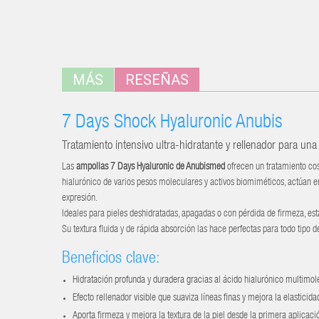
MÁS
RESEÑAS
7 Days Shock Hyaluronic Anubis
Tratamiento intensivo ultra-hidratante y rellenador para una
Las
ampollas 7 Days Hyaluronic de Anubismed
ofrecen un tratamiento cos
hialurónico de varios pesos moleculares y activos biomiméticos, actúan en 
expresión.
Ideales para pieles deshidratadas, apagadas o con pérdida de firmeza, est
Su textura fluida y de rápida absorción las hace perfectas para todo tipo d
Beneficios clave:
Hidratación profunda y duradera gracias al ácido hialurónico multimol
Efecto rellenador visible que suaviza líneas finas y mejora la elasticida
Aporta firmeza y mejora la textura de la piel desde la primera aplicaci