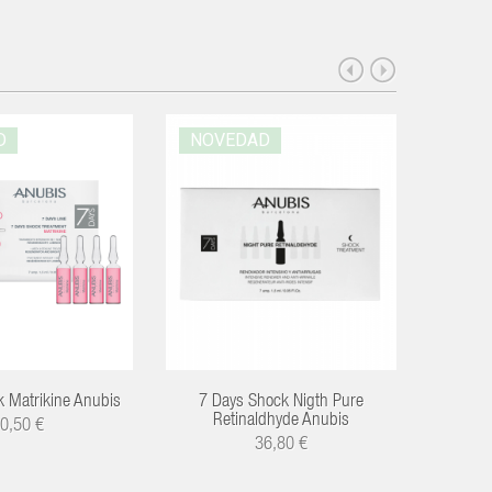
D
NOVEDAD
NOV
 Matrikine Anubis
7 Days Shock Nigth Pure
7 Days
Retinaldhyde Anubis
0,50 €
36,80 €