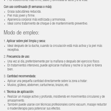
Piel visiblemente más firme, suave y tonificada al tacto y a la vista.
Con uso continuado (8 semanas o más):
Grasa subcutánea reducida.
Piel más joven y firme.
Apariencia corporal más estilizada y armoniosa.
Ideal como tratamiento de choque o de mantenimiento preventivo.
Modo de empleo:
1.
Aplicar sobre piel limpia y seca:
Ideal después de la ducha, cuando la circulación está más activa y la piel más
receptiva.
2.
Frecuencia de uso:
Una vez al día, preferiblemente por la mañana o después del ejercicio físico.
En tratamientos intensivos, puede aplicarse mañana y noche si la piel lo tolera
bien.
3.
Cantidad recomendada:
Aplicar una pequeña cantidad directamente sobre la zona a tratar:
Muslos, glúteos, abdomen, cartucheras, brazos, etc.
4.
Técnica de aplicación:
Realizar un masaje activo y profundo, insistiendo en movimientos circulares y de
amasamiento.
También puede usarse con técnicas profesionales como vacuum, masaje reductor
o maderoterapia para potenciar sus efectos.