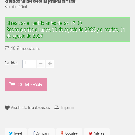
Resultados visibles desde las primeras semanas.
Bote de 200ml.
Si realizas el pedido antes de las 12:00
Recíbelo entre el lunes, 10 de agosto de 2026 y el martes, 11
de agosto de 2026
77,40 €
impuestos inc.
Cantidad :
COMPRAR
Añadir a la lista de deseos
Imprimir
Tweet
Compartir
Google+
Pinterest