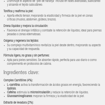
Disminuye el aspecto de “piel de naranja” incluso en fases avanzadas, suavizando
y alisando el tejido subcutáneo.
Tonifica y reafirma la piel:
Aporta efecto tensor, mejorando la elasticidad y firmeza de la piel en zonas
críticas (muslos, abdomen, glúteos, brazos).
Drena líquidos y mejora la circulación:
Favorece el drenaje linfático y combate la retención de líquidos, ideal para piernas
pesadas o zonas edematosas.
Oxigena y regenera los tejidos:
Su complejo multivitamínico revitaliza la piel desde dentro, mejorando su aspecto
y su capacidad de respuesta.
Fórmula ligera, no grasa y sin perfumes:
Apta para pieles sensibles. Se absorbe rápido, perfecta para uso diario o como
complemento en protocolos de cabina.
Ingredientes clave:
Complex Carnitiline (4%):
L-carnitina
: activa la transformación de ácidos grasos en energía, favoreciendo la
lipólisis
.
Cafeína
: estimula la
microcirculación
y reduce la retención de líquidos.
Glucosaminoglicanos
: mejoran la firmeza y la elasticidad de la piel.
Extracto de levadura (2%):