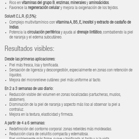
Rico en
vitaminas del grupo B
,
enzimas
,
minerales
y
aminoácidos
.
Favorece la
regeneración celular
y mejora la oxigenación de los tejidos.
Soluvit C.L.R. (0,5%):
Complejo multivitamínico con
vitamina A, B5, E, inositol y extracto de castaño de
Indias
.
Potencia la
circulación periférica
y ayuda al
drenaje linfático
, combatiendo la piel
de naranja y el edema subcutáneo.
Resultados visibles:
Desde las primeras aplicaciones:
Piel más fresca, lisa y tonificada.
Sensación de ligereza y descongestión, especialmente en zonas con retención de
líquidos.
Mejora del microrelieve cutáneo: piel más uniforme al tacto.
En 2 a 3 semanas de uso diario:
Reducción visible del volumen en zonas localizadas (cartucheras, muslos,
abdomen).
Disminución de la piel de naranja y aspecto más liso al observar la piel a
contraluz.
Mejora en la textura, elasticidad y firmeza.
A partir de 4 a 6 semanas:
Redefinición del contorno corporal: zonas rebeldes más moldeadas.
Reducción clara de celulitis compacta y edematosa.