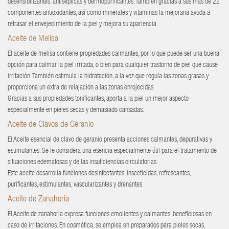
desensibilizantes, antisépticas y dermopurificantes. Támbien gracias a sus más de 22
componentes antioxidantes, así como minerales y vitaminas la mejorana ayuda a
retrasar el envejecimiento de la piel y mejora su apariencia.
Aceite de Melisa
El aceite de melisa contiene propiedades calmantes, por lo que puede ser una buena
opción para calmar la piel irritada, o bien para cualquier trastorno de piel que cause
irritación. También estimula la hidratación, a la vez que regula las zonas grasas y
proporciona un extra de relajación a las zonas enrojecidas.
Gracias a sus propiedades tonificantes, aporta a la piel un mejor aspecto
especialmente en pieles secas y demasiado cansadas.
Aceite de Clavos de Geranio
El Aceite esencial de clavo de geranio presenta acciones calmantes, depurativas y
estimulantes. Se le considera una esencia especialmente útil para el tratamiento de
situaciones edematosas y de las insuficiencias circulatorias.
Este aceite desarrolla funciones desinfectantes, insecticidas, refrescantes,
purificantes, estimulantes, vascularizantes y drenantes.
Aceite de Zanahoria
El Aceite de zanahoria expresa funciones emolientes y calmantes, beneficiosas en
caso de irritaciones. En cosmética, se emplea en preparados para pieles secas,