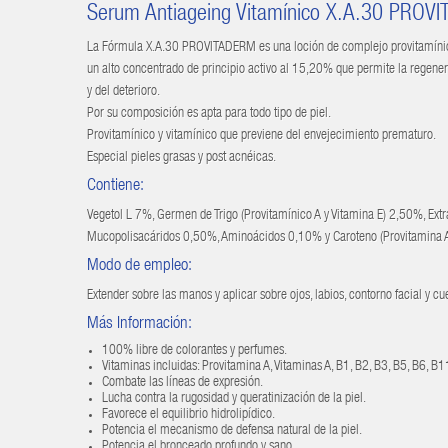
Serum Antiageing Vitamínico X.A.30 PROV
La Fórmula X.A.30 PROVITADERM es una loción de complejo provitamínico y
un alto concentrado de principio activo al 15,20% que permite la regener
y del deterioro.
Por su composición es apta para todo tipo de piel.
Provitamínico y vitamínico que previene del envejecimiento prematuro.
Especial pieles grasas y post acnéicas.
Contiene:
Vegetol L 7%, Germen de Trigo (Provitamínico A y Vitamina E) 2,50%, Extr
Mucopolisacáridos 0,50%, Aminoácidos 0,10% y Caroteno (Provitamina 
Modo de empleo:
Extender sobre las manos y aplicar sobre ojos, labios, contorno facial y c
Más Información:
100% libre de colorantes y perfumes.
Vitaminas incluidas: Provitamina A, Vitaminas A, B1, B2, B3, B5, B6, B11,
Combate las líneas de expresión.
Lucha contra la rugosidad y queratinización de la piel.
Favorece el equilibrio hidrolipídico.
Potencia el mecanismo de defensa natural de la piel.
Potencia el bronceado profundo y sano.