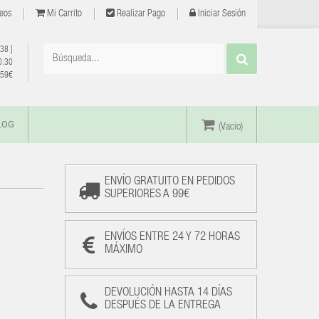
eos
Mi Carrito
Realizar Pago
Iniciar Sesión
 38
]
0:30
e 59€
LOG
(Vacío)
ENVÍO GRATUITO EN PEDIDOS
SUPERIORES A 99€
ENVÍOS ENTRE 24 Y 72 HORAS
MÁXIMO
DEVOLUCIÓN HASTA 14 DÍAS
DESPUÉS DE LA ENTREGA