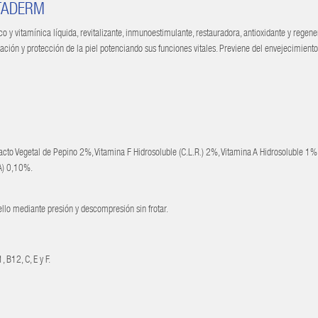
ITADERM
 vitamínica líquida, revitalizante, inmunoestimulante, restauradora, antioxidante y regen
ación y protección de la piel potenciando sus funciones vitales. Previene del envejecimient
acto Vegetal de Pepino 2%, Vitamina F Hidrosoluble (C.L.R.) 2%, Vitamina A Hidrosoluble 1%
A) 0,10%.
uello mediante presión y descompresión sin frotar.
 B12, C, E y F.