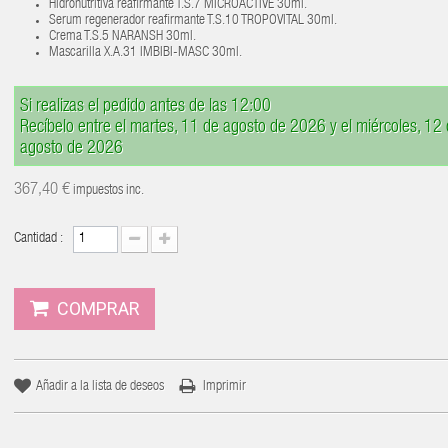
Hidronutritiva reafirmante T.S.7 MICROACTIVE 30ml.
Serum regenerador reafirmante T.S.10 TROPOVITAL 30ml.
Crema T.S.5 NARANSH 30ml.
Mascarilla X.A.31 IMBIBI-MASC 30ml.
Si realizas el pedido antes de las 12:00
Recíbelo entre el martes, 11 de agosto de 2026 y el miércoles, 12
agosto de 2026
367,40 €
impuestos inc.
Cantidad :
COMPRAR
Añadir a la lista de deseos
Imprimir