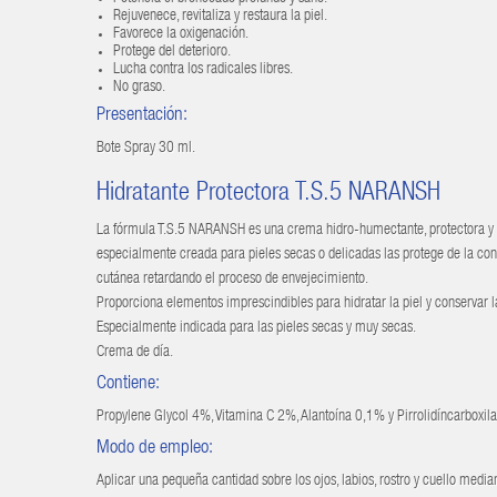
Rejuvenece, revitaliza y restaura la piel.
Favorece la oxigenación.
Protege del deterioro.
Lucha contra los radicales libres.
No graso.
Presentación:
Bote Spray 30 ml.
Hidratante Protectora T.S.5 NARANSH
La fórmula T.S.5 NARANSH es una crema hidro-humectante, protectora y re
especialmente creada para pieles secas o delicadas las protege de la con
cutánea retardando el proceso de envejecimiento.
Proporciona elementos imprescindibles para hidratar la piel y conservar l
Especialmente indicada para las pieles secas y muy secas.
Crema de día.
Contiene:
Propylene Glycol 4%, Vitamina C 2%, Alantoína 0,1% y Pirrolidíncarboxil
Modo de empleo:
Aplicar una pequeña cantidad sobre los ojos, labios, rostro y cuello media