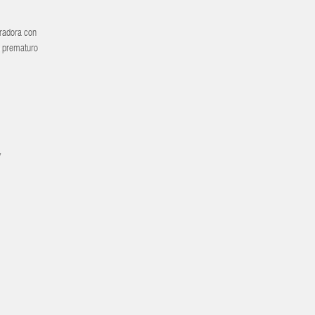
eradora con
o prematuro
,