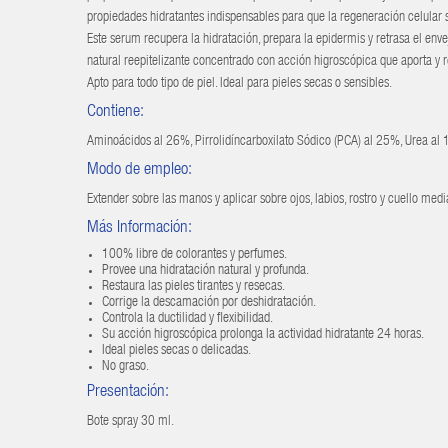
propiedades hidratantes indispensables para que la regeneración celular s
Este serum recupera la hidratación, prepara la epidermis y retrasa el enve
natural reepitelizante concentrado con acción higroscópica que aporta y re
Apto para todo tipo de piel. Ideal para pieles secas o sensibles.
Contiene:
Aminoácidos al 26%, Pirrolidíncarboxilato Sódico (PCA) al 25%, Urea al 
Modo de empleo:
Extender sobre las manos y aplicar sobre ojos, labios, rostro y cuello medi
Más Información:
100% libre de colorantes y perfumes.
Provee una hidratación natural y profunda.
Restaura las pieles tirantes y resecas.
Corrige la descamación por deshidratación.
Controla la ductilidad y flexibilidad.
Su acción higroscópica prolonga la actividad hidratante 24 horas.
Ideal pieles secas o delicadas.
No graso.
Presentación:
Bote spray 30 ml.