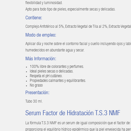
flexibilidad y luminosidad.
Apto para todo tipo de pieles, especialmente secas y delicadas.
Contiene:
Complejo Anfotérico al 5%, Extracto Vegetal de Tila al 2%, Extracto Veget
Modo de empleo:
Aplicar día y noche sobre el contorno facial y cuello incluyendo ojos y l
humedecidos en abundante agua y secar.
Más Información:
100% libre de colorantes y perfumes.
Ideal pieles secas o delicadas.
Respeta el pH cutáneo.
Propiedades calmantes y equilibrantes.
No graso
Presentación:
Tubo 30 ml.
Serum Factor de Hidratación T.S.3 NMF
La fórmula T.S.3 NMF es un serum de igual composición que el factor de h
proporciona el equilibrio hídrico epidérmico que la piel envejecida ha per