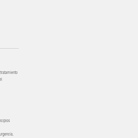
 tratamiento
el
ncipios
urgencia,