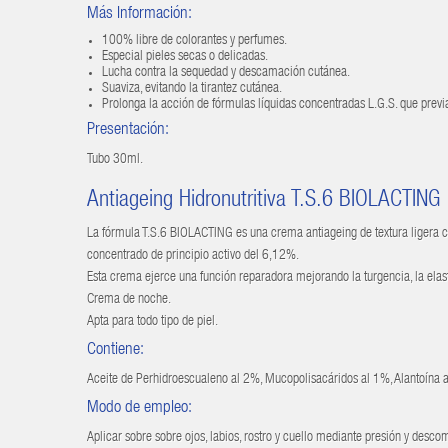
Más Información:
100% libre de colorantes y perfumes.
Especial pieles secas o delicadas.
Lucha contra la sequedad y descamación cutánea.
Suaviza, evitando la tirantez cutánea.
Prolonga la acción de fórmulas líquidas concentradas L.G.S. que prev
Presentación:
Tubo 30ml.
Antiageing Hidronutritiva T.S.6 BIOLACTING
La fórmula T.S.6 BIOLACTING es una crema antiageing de textura ligera con
concentrado de principio activo del 6,12%.
Esta crema ejerce una función reparadora mejorando la turgencia, la elastici
Crema de noche.
Apta para todo tipo de piel.
Contiene:
Aceite de Perhidroescualeno al 2%, Mucopolisacáridos al 1%, Alantoína a
Modo de empleo:
Aplicar sobre sobre ojos, labios, rostro y cuello mediante presión y descom