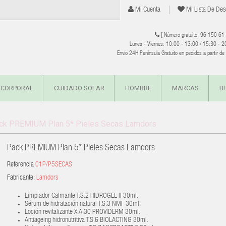
Mi Cuenta
Mi Lista De Des
[ Número gratuito: 96 150 61
Lunes - Viernes: 10:00 - 13:00 / 15:30 - 2
Envío 24H Península Gratuito en pedidos a partir d
 CORPORAL
CUIDADO SOLAR
HOMBRE
MARCAS
B
ck PREMIUM Plan 5* Pieles Secas Lamdors
Pack PREMIUM Plan 5* Pieles Secas Lamdors
Referencia
01P/P5SECAS
Fabricante:
Lamdors
Limpiador Calmante T.S.2 HIDROGEL II 30ml.
Sérum de hidratación natural T.S.3 NMF 30ml.
Loción revitalizante X.A.30 PROVIDERM 30ml.
Antiageing hidronutritiva T.S.6 BIOLACTING 30ml.