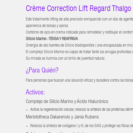
Crème Correction Lift Regard Thalgo
Este tratamiento lifting de alta precisión enriquecido con un dúo de agente
apariencia de bolsas y ojeras.
Contorno de ojos en crema indicado para remodelar y redibujar el contorno
Silicio Marino -TENSA Y REAFIRMA
Sinergia de dos fuentes de Silicio biodisponible ( una encapsulada en mic
El complejo Silicio Marino es capaz de tratar tanto las arrugas profundas
Su mirada se ilumina con un brillo de juventud natural.
¿Para Quién?
Para personas que buscan una solución eficaz y duradera contra las bolsas,
Activos:
Complejo de Silicio Marino y Ácido Hialurónico
Activa la regeneración celular, relanza la síntesis de las proteínas dé
Meristotheca Dakarensis y Jania Rubens
Relanza la síntesis de colágeno I y III, de los GAG y protege las fibras