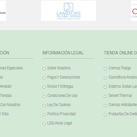
CIÓN
INFORMACIÓN LEGAL
TIENDA ONLINE 
nes Especiales
Sobre Nosotros
Cremas Thalgo
es
Pagos Y Devoluciones
Cosméticos Anubis
Vendido!
Envíos Y Entregas
Sistema Global L
 Tiendas
Condiciones De Uso
Selvert Thermal
 Con Nosotros
Ley De Cookies
Cremas Hidratante
 Sitio
Política Privacidad
Productos De Dieté
LSSI Aviso Legal