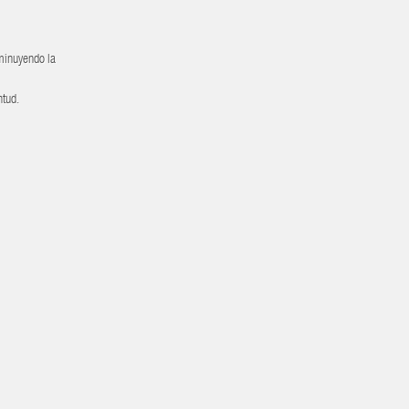
sminuyendo la
ntud.