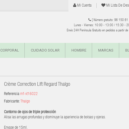
Mi Cuenta
Mi Lista De Des
[ Número gratuito: 96 150 61
Lunes - Viernes: 10:00 - 13:00 / 15:30 - 2
Envío 24H Península Gratuito en pedidos a partir d
 CORPORAL
CUIDADO SOLAR
HOMBRE
MARCAS
B
Crème Correction Lift Regard Thalgo
Referencia
mf-vt16022
Fabricante:
Thalgo
Contorno de ojos de triple protección
Alisa las arrugas profundas y disminuye la apariencia de bolsas y ojeras.
Envase de 15ml.