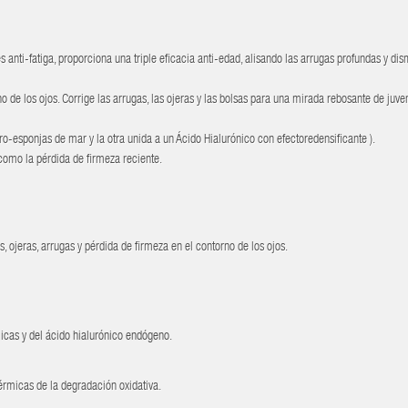
s anti-fatiga, proporciona una triple eficacia anti-edad, alisando las arrugas profundas y di
 de los ojos. Corrige las arrugas, las ojeras y las bolsas para una mirada rebosante de juve
ro-esponjas de mar y la otra unida a un Ácido Hialurónico con efectoredensificante ).
 como la pérdida de firmeza reciente.
 ojeras, arrugas y pérdida de firmeza en el contorno de los ojos.
rmicas y del ácido hialurónico endógeno.
 dérmicas de la degradación oxidativa.