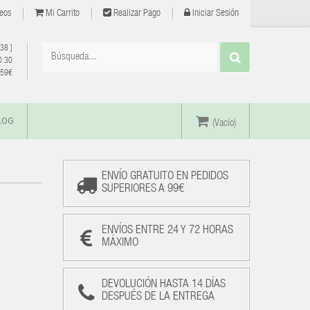
eos
Mi Carrito
Realizar Pago
Iniciar Sesión
 38
]
0:30
e 59€
LOG
(Vacío)
ENVÍO GRATUITO EN PEDIDOS
SUPERIORES A 99€
ENVÍOS ENTRE 24 Y 72 HORAS
MÁXIMO
DEVOLUCIÓN HASTA 14 DÍAS
DESPUÉS DE LA ENTREGA