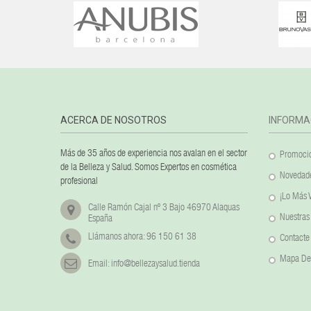
ACERCA DE NOSOTROS
INFORMA
Más de 35 años de experiencia nos avalan en el sector
Promocio
de la Belleza y Salud. Somos Expertos en cosmética
Novedad
profesional
¡Lo Más 
Calle Ramón Cajal nº 3 Bajo 46970 Alaquas
Nuestras
España
Llámanos ahora:
96 150 61 38
Contacte
Mapa Del
Email:
info@bellezaysalud.tienda